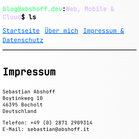
blog@abshoff.dev
:
Web, Mobile &
Cloud
$ ls
Startseite
Über mich
Impressum &
Datenschutz
Impressum
Sebastian Abshoff
Boytinkweg 10
46395 Bocholt
Deutschland
Telefon: +49 (0) 2871 2909314
E-Mail: sebastian
@
absho
ff.
it