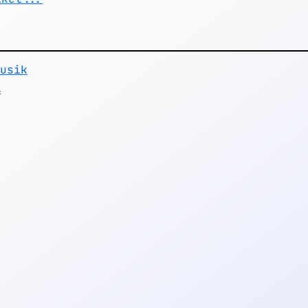
usik
f